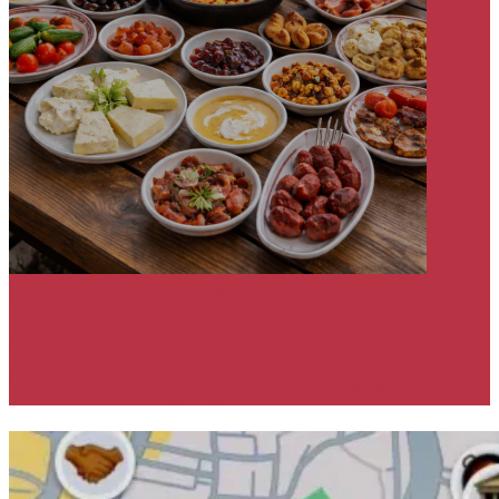
Istanbul
Tipy a Triky
V Kuchyni
Turecké Raňajky v Istanbule – tradícia,
ktorá mení obyčajné ráno na zážitok