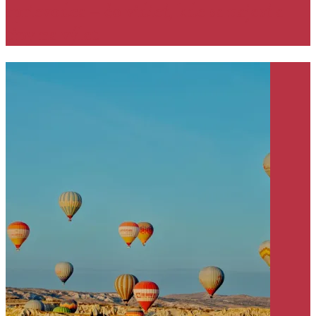
sprievodca – čo vidieť, kde sa najesť a
tipy na výlet