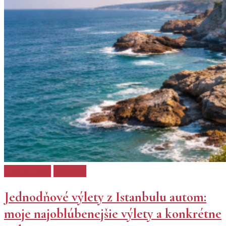
Tipy a Triky
Turecko
Jednodňové výlety z Istanbulu autom:
moje najoblúbenejšie výlety a konkrétne