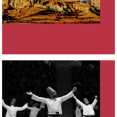
itinerár
Tipy a Triky
Turecko
Kapadokia: Kompletný sprievodca po
rozprávkovom regióne Turecka