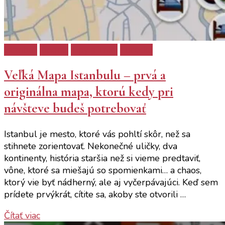
Istanbul
itinerár
Tipy a Triky
Turecko
Veľká Mapa Istanbulu – prvá a
originálna mapa, ktorú kedy pri
návšteve budeš potrebovať
Istanbul je mesto, ktoré vás pohltí skôr, než sa
stihnete zorientovať. Nekonečné uličky, dva
kontinenty, história staršia než si vieme predtaviť,
vône, ktoré sa miešajú so spomienkami… a chaos,
ktorý vie byť nádherný, ale aj vyčerpávajúci. Keď sem
prídete prvýkrát, cítite sa, akoby ste otvorili …
Čítať viac