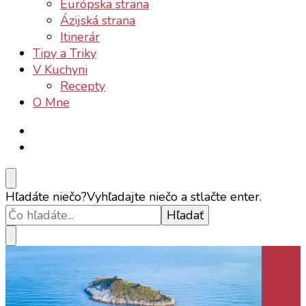
Európska strana
Ázijská strana
Itinerár
Tipy a Triky
V Kuchyni
Recepty
O Mne
Hľadáte niečo?
Vyhľadajte niečo a stlačte enter.