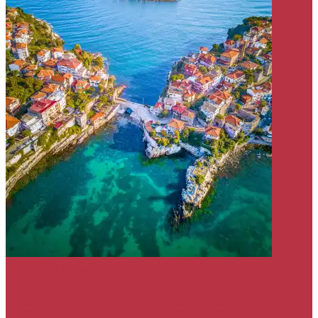
História
Tipy a Triky
Turecko
Amasra (Turecko): Kompletný