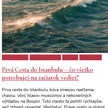
Ázijská strana
Európska strana
Istanbul
Tipy a Triky
Prvá Cesta do Istanbulu – čo všetko
potrebuješ na začiatok vedieť?
Prva cesta do Istanbulu býva zmesou nadšenia,
chaosu, vôní, hlasov muezzinov a nekonečných
výhľadov na Bospor. Toto mesto ťa pohltí rýchlejšie,
než stihneš povedať „Merhaba“. Práve preto je dobré