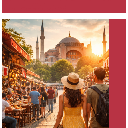
Ťa v Istanbule šokujú