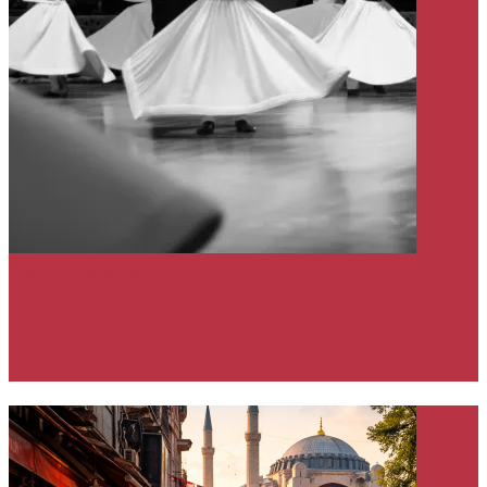
História
Istanbul
Tancujúci derviši v Istanbule- čo to je,
ako prebieha obrad a kde ho vidieť