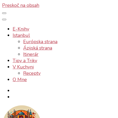
Preskoč na obsah
E-Knihy
Istanbul
Európska strana
Ázijská strana
Itinerár
Tipy a Triky
V Kuchyni
Recepty
O Mne