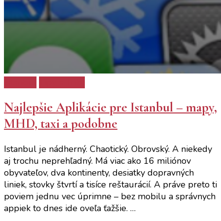
Istanbul
Tipy a Triky
Najlepšie Aplikácie pre Istanbul – mapy,
MHD, taxi a podobne
Istanbul je nádherný. Chaotický. Obrovský. A niekedy
aj trochu neprehľadný. Má viac ako 16 miliónov
obyvateľov, dva kontinenty, desiatky dopravných
liniek, stovky štvrtí a tisíce reštaurácií. A práve preto ti
poviem jednu vec úprimne – bez mobilu a správnych
appiek to dnes ide oveľa ťažšie. …