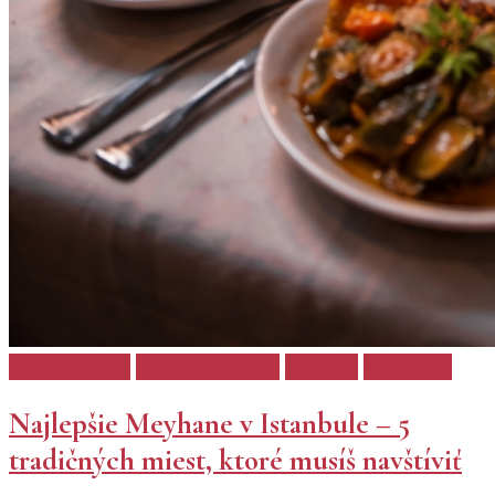
Ázijská strana
Európska strana
Istanbul
V Kuchyni
Najlepšie Meyhane v Istanbule – 5
tradičných miest, ktoré musíš navštíviť