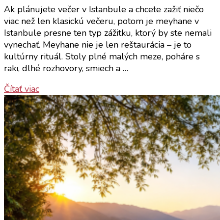
Ak plánujete večer v Istanbule a chcete zažiť niečo
viac než len klasickú večeru, potom je meyhane v
Istanbule presne ten typ zážitku, ktorý by ste nemali
vynechať. Meyhane nie je len reštaurácia – je to
kultúrny rituál. Stoly plné malých meze, poháre s
rakı, dlhé rozhovory, smiech a …
Čítať viac