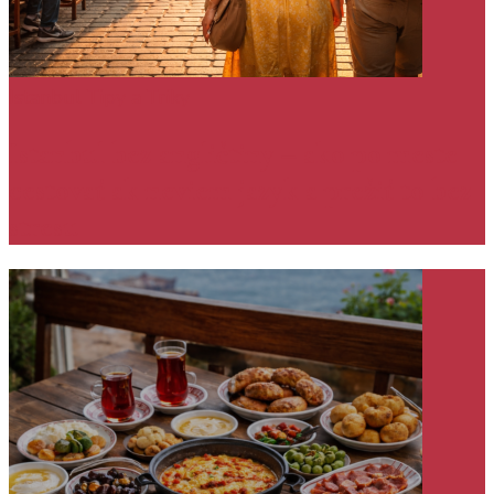
Istanbul
Tipy a Triky
Istanbul bez angličtiny – ako po meste
cestovať ak neviem jazyk a prežiť to bez
stresu