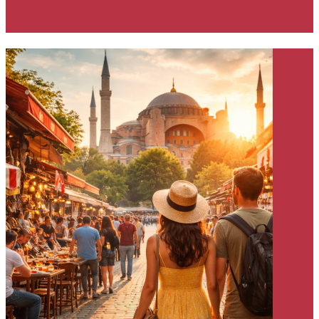
Ťa v Istanbule šokujú