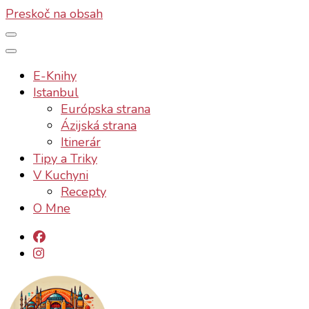
Preskoč na obsah
E-Knihy
Istanbul
Európska strana
Ázijská strana
Itinerár
Tipy a Triky
V Kuchyni
Recepty
O Mne