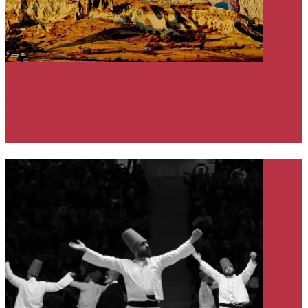
itinerár
Tipy a Triky
Turecko
Kapadokia: Kompletný sprievodca po
rozprávkovom regióne Turecka