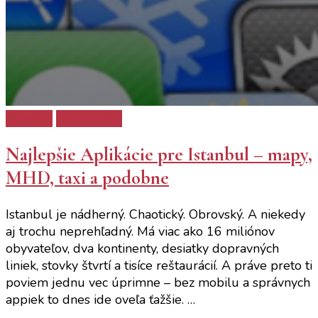
Istanbul
Tipy a Triky
Najlepšie Aplikácie pre Istanbul – mapy,
MHD, taxi a podobne
Istanbul je nádherný. Chaotický. Obrovský. A niekedy
aj trochu neprehľadný. Má viac ako 16 miliónov
obyvateľov, dva kontinenty, desiatky dopravných
liniek, stovky štvrtí a tisíce reštaurácií. A práve preto ti
poviem jednu vec úprimne – bez mobilu a správnych
appiek to dnes ide oveľa ťažšie. …