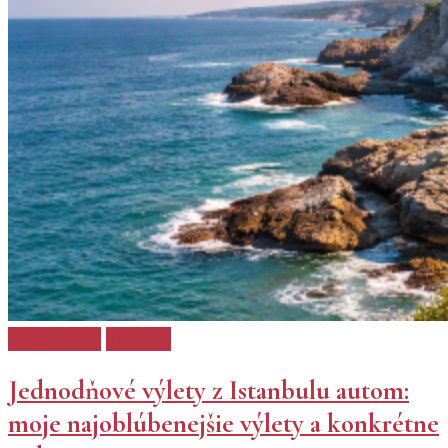
Tipy a Triky
Turecko
Jednodňové výlety z Istanbulu autom:
moje najoblúbenejšie výlety a konkrétne