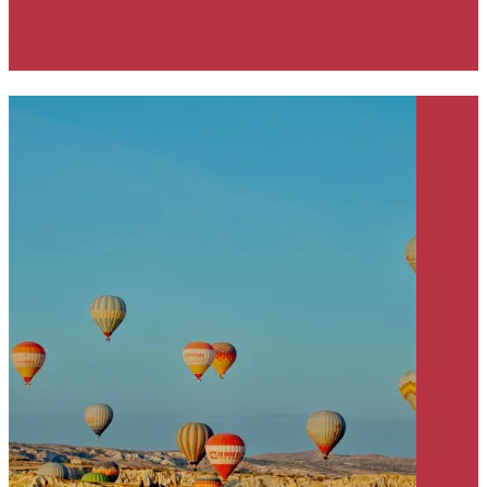
sprievodca – čo vidieť, kde sa najesť a
tipy na výlet