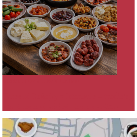
Istanbul
Tipy a Triky
V Kuchyni
Turecké Raňajky v Istanbule – tradícia,
ktorá mení obyčajné ráno na zážitok