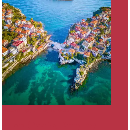
História
Tipy a Triky
Turecko
Amasra (Turecko): Kompletný