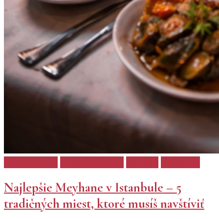
Ázijská strana
Európska strana
Istanbul
V Kuchyni
Najlepšie Meyhane v Istanbule – 5
tradičných miest, ktoré musíš navštíviť