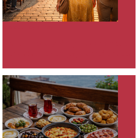
Istanbul
Tipy a Triky
Istanbul bez angličtiny – ako po meste
cestovať ak neviem jazyk a prežiť to bez
stresu