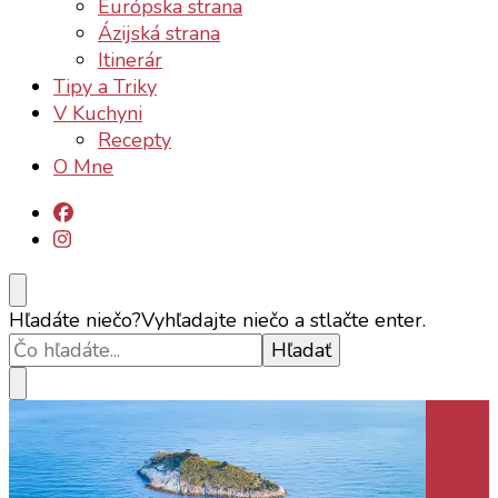
Európska strana
Ázijská strana
Itinerár
Tipy a Triky
V Kuchyni
Recepty
O Mne
Hľadáte niečo?
Vyhľadajte niečo a stlačte enter.