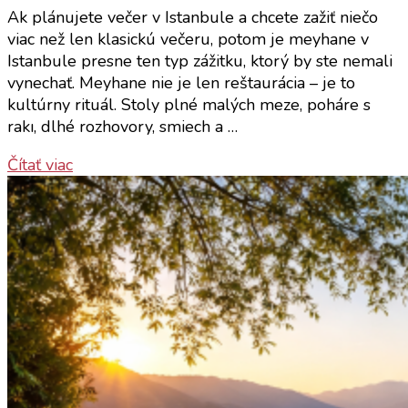
Ak plánujete večer v Istanbule a chcete zažiť niečo
viac než len klasickú večeru, potom je meyhane v
Istanbule presne ten typ zážitku, ktorý by ste nemali
vynechať. Meyhane nie je len reštaurácia – je to
kultúrny rituál. Stoly plné malých meze, poháre s
rakı, dlhé rozhovory, smiech a …
Čítať viac