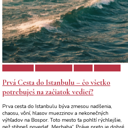
Ázijská strana
Európska strana
Istanbul
Tipy a Triky
Prvá Cesta do Istanbulu – čo všetko
potrebuješ na začiatok vedieť?
Prva cesta do Istanbulu býva zmesou nadšenia,
chaosu, vôní, hlasov muezzinov a nekonečných
výhľadov na Bospor. Toto mesto ťa pohltí rýchlejšie,
než stihneš povedať „Merhaba“. Práve preto je dobré