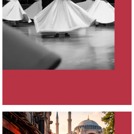
História
Istanbul
Tancujúci derviši v Istanbule- čo to je,
ako prebieha obrad a kde ho vidieť