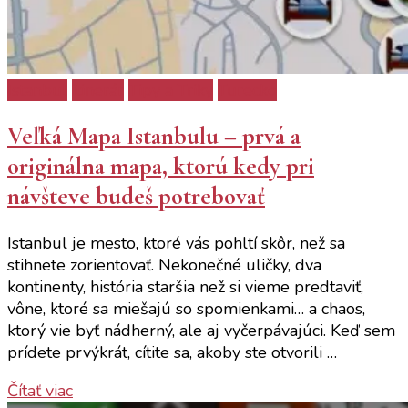
Istanbul
itinerár
Tipy a Triky
Turecko
Veľká Mapa Istanbulu – prvá a
originálna mapa, ktorú kedy pri
návšteve budeš potrebovať
Istanbul je mesto, ktoré vás pohltí skôr, než sa
stihnete zorientovať. Nekonečné uličky, dva
kontinenty, história staršia než si vieme predtaviť,
vône, ktoré sa miešajú so spomienkami… a chaos,
ktorý vie byť nádherný, ale aj vyčerpávajúci. Keď sem
prídete prvýkrát, cítite sa, akoby ste otvorili …
Čítať viac