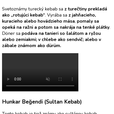
Svetoznámy turecký kebab sa
z turečtiny prekladá
ako „rotujúci kebab“
. Vyrába sa
z jahňacieho,
kuracieho alebo hovädzieho mäsa
,
pomaly sa
opeká na ražni a potom sa nakrája na tenké plátky
.
Döner sa
podáva na tanieri so šalátom a ryžou
alebo zemiakmi; v chlebe ako sendvič; alebo v
zábale známom ako dürüm.
Hunkar Beğendi (Sultan Kebab)
Tento kebab je tiež známy ako sultánov kebab,