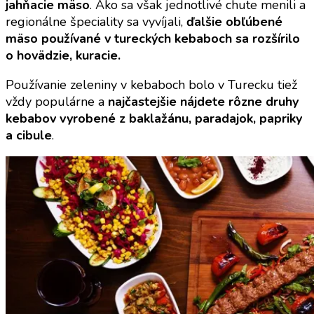
jahňacie mäso
. Ako sa však jednotlivé chute menili a
regionálne špeciality sa vyvíjali,
ďalšie obľúbené
mäso používané v tureckých kebaboch sa rozšírilo
o hovädzie, kuracie.
Používanie zeleniny v kebaboch bolo v Turecku tiež
vždy populárne a
najčastejšie nájdete rôzne druhy
kebabov vyrobené z baklažánu, paradajok, papriky
a cibule
.