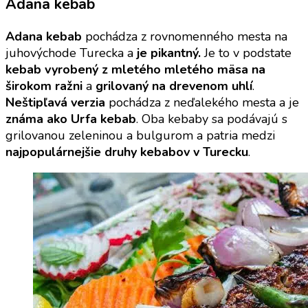
Adana kebab
Adana kebab
pochádza z rovnomenného mesta na
juhovýchode Turecka a
je pikantný.
Je to v podstate
kebab vyrobený z mletého mletého mäsa na
širokom ražni
a
grilovaný na drevenom uhlí
.
Neštipľavá verzia
pochádza z neďalekého mesta a je
známa ako Urfa kebab
. Oba kebaby sa podávajú s
grilovanou zeleninou a bulgurom a patria medzi
najpopulárnejšie druhy kebabov v Turecku
.