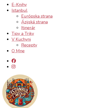
E-Knihy
Istanbul
Európska strana
Ázijská strana
Itinerár
Tipy a Triky
V Kuchyni
Recepty
O Mne