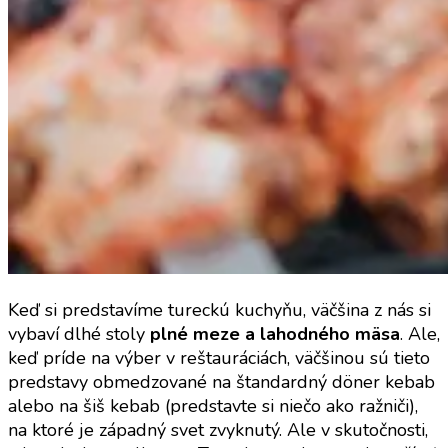
Keď si predstavíme tureckú kuchyňu, väčšina z nás si
vybaví dlhé stoly
plné meze a lahodného mäsa
. Ale,
keď príde na výber v reštauráciách, väčšinou sú tieto
predstavy obmedzované na štandardný döner kebab
alebo na šiš kebab (predstavte si niečo ako ražniči),
na ktoré je západný svet zvyknutý. Ale v skutočnosti,