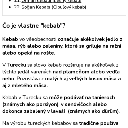
Orman Kebabı (Lesný kebab)
Soğan Kebabı (Cibuľový kebab)
Čo je vlastne "kebab"?
Kebab
vo všeobecnosti
označuje akékoľvek jedlo z
mäsa, rýb alebo zeleniny, ktoré sa griluje na ražni
alebo opeká na rošte.
V
Turecku
sa slovo kebab rozširuje na akékoľvek z
týchto jedál varených
nad plameňom alebo vedľa
neho
. Pozostáva
z malých aj veľkých kusov mäsa a
aj z mletého mäsa.
Kebab v Turecku sa
môže podávať na tanieroch
(známych ako porsiyon)
,
v sendvičoch alebo
dokonca zabalený v lavaši (známych ako dürüm)
.
Na výrobu tureckých kebabov sa
tradične používa