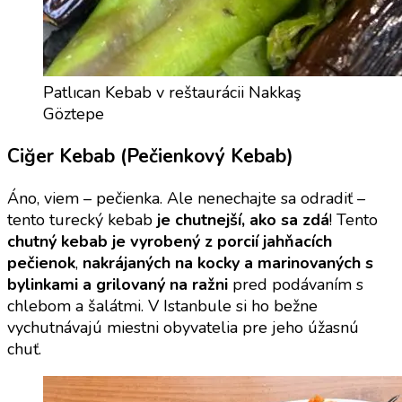
Patlıcan Kebab v reštaurácii Nakkaş
Göztepe
Ciğer Kebab (Pečienkový Kebab)
Áno, viem – pečienka. Ale nenechajte sa odradiť –
tento turecký kebab
je chutnejší, ako sa zdá
! Tento
chutný kebab je vyrobený z porcií jahňacích
pečienok
,
nakrájaných na kocky a marinovaných s
bylinkami a grilovaný na ražni
pred podávaním s
chlebom a šalátmi. V Istanbule si ho bežne
vychutnávajú miestni obyvatelia pre jeho úžasnú
chuť.