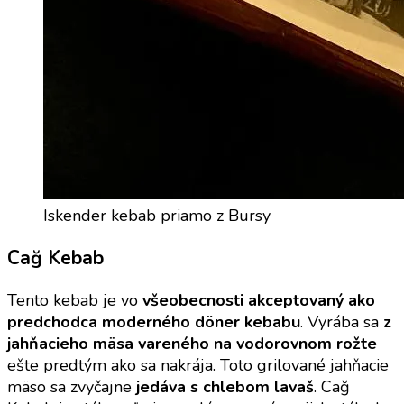
Iskender kebab priamo z Bursy
Cağ Kebab
Tento kebab je vo
všeobecnosti akceptovaný ako
predchodca moderného döner kebabu
. Vyrába sa
z
jahňacieho mäsa vareného na vodorovnom rožte
ešte predtým ako sa nakrája. Toto grilované jahňacie
mäso sa zvyčajne
jedáva s chlebom lavaš
. Cağ