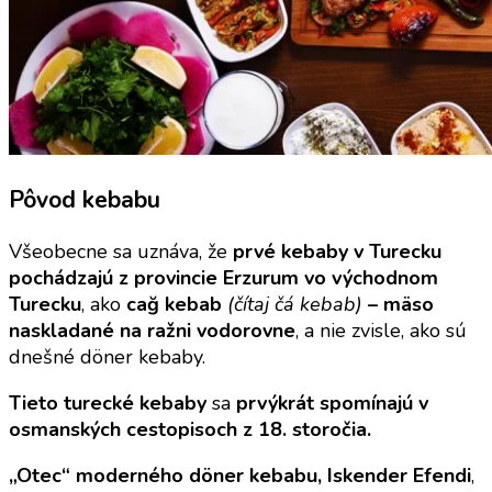
Pôvod kebabu
Všeobecne sa uznáva, že
prvé kebaby v Turecku
pochádzajú z provincie Erzurum vo východnom
Turecku
, ako
cağ kebab
(čítaj čá kebab)
– mäso
naskladané na ražni vodorovne
, a nie zvisle, ako sú
dnešné döner kebaby.
Tieto turecké kebaby
sa
prvýkrát spomínajú v
osmanských cestopisoch z 18. storočia.
„Otec“ moderného döner kebabu,
Iskender Efendi
,