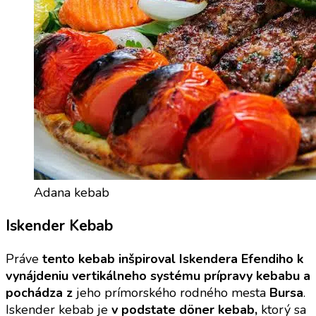
Adana kebab
Iskender Kebab
Práve
tento kebab inšpiroval Iskendera Efendiho k
vynájdeniu vertikálneho systému prípravy kebabu
a
pochádza z
jeho prímorského rodného mesta
Bursa
.
Iskender kebab je
v podstate döner kebab,
ktorý sa