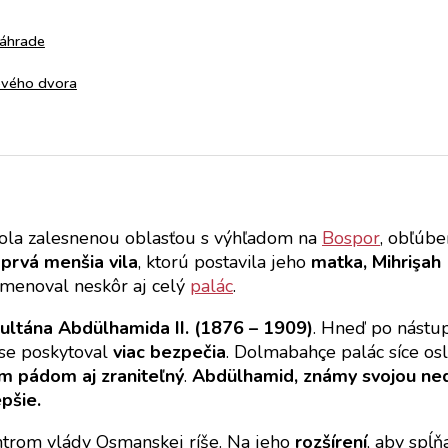
záhrade
nového dvora
bola zalesnenou oblasťou s výhľadom na
Bospor
, obľúb
a
prvá menšia vila
, ktorú postavila jeho
matka, Mihrişah 
pomenoval neskôr aj celý
palác
.
ultána Abdülhamida II. (1876 – 1909)
. Hneď po nástu
ase poskytoval
viac bezpečia
. Dolmabahçe palác síce os
ým pádom aj zraniteľný
.
Abdülhamid, známy svojou nedô
epšie.
trom vlády Osmanskej ríše. Na jeho
rozšírení
, aby spĺ