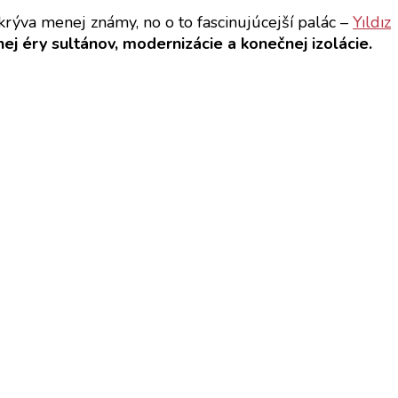
krýva menej známy, no o to fascinujúcejší palác –
Yıldız
j éry sultánov, modernizácie a konečnej izolácie.