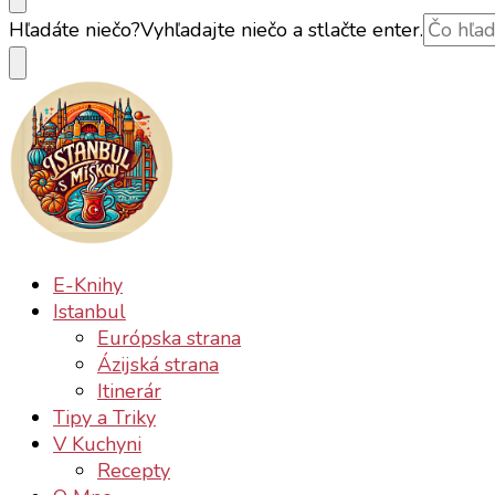
Istanbul s Miškou
Istanbul ako ho (ne)poznáte
Hľadáte niečo?
Vyhľadajte niečo a stlačte enter.
Istanbul s Miškou
Istanbul ako ho (ne)poznáte
E-Knihy
Istanbul
Európska strana
Ázijská strana
Itinerár
Tipy a Triky
V Kuchyni
Recepty