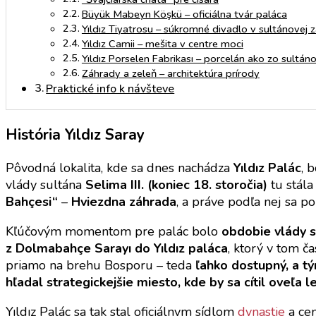
Büyük Mabeyn Köşkü – oficiálna tvár paláca
Yıldız Tiyatrosu – súkromné divadlo v sultánovej 
Yıldız Camii – mešita v centre moci
Yıldız Porselen Fabrikası – porcelán ako zo sultá
Záhrady a zeleň – architektúra prírody
Praktické info k návšteve
História Yıldız Saray
Pôvodná lokalita, kde sa dnes nachádza
Yıldız Palác
, 
vlády sultána
Selima III. (koniec 18. storočia)
tu stál
Bahçesi“
–
Hviezdna záhrada
, a práve podľa nej sa 
Kľúčovým momentom pre palác bolo
obdobie vlády s
z Dolmabahçe Sarayı do Yıldız paláca
, ktorý v tom č
priamo na brehu Bosporu – teda
ľahko dostupný, a t
hľadal strategickejšie miesto, kde by sa cítil oveľa l
Yıldız Palác sa tak stal oficiálnym sídlom
dynastie
a cen