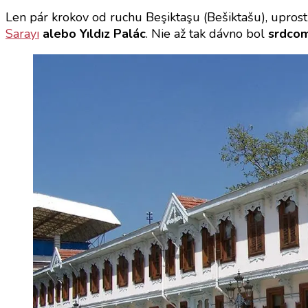
Len pár krokov od ruchu Beşiktaşu (Bešiktašu), uprostr
Sarayı
alebo Yıldız Palác
. Nie až tak dávno bol
srdcom