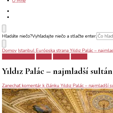
O Mne
Hľadáte niečo?
Vyhľadajte niečo a stlačte enter.
Domov
Istanbul
Európska strana
Yıldız Palác – najmla
Európska strana
História
Istanbul
Turecko
Yıldız Palác – najmladší sultán
Zanechať komentár
k článku Yıldız Palác – najmladší s