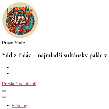
Práve čítate
Istanbul s Miškou
Istanbul ako ho (ne)poznáte
Yıldız Palác – najmladší sultánsky palác v
Preskoč na obsah
E-Knihy