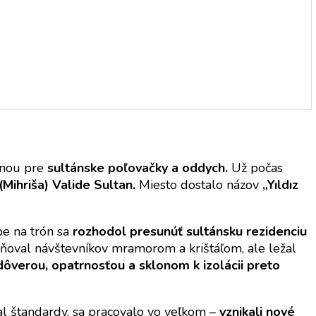
enou pre
sultánske poľovačky a oddych.
Už počas
(Mihriša) Valide Sultan.
Miesto dostalo názov
„Yıldız
pe na trón sa
rozhodol presunúť sultánsku rezidenciu
lňoval návštevníkov mramorom a krištáľom, ale ležal
verou, opatrnosťou a sklonom k izolácii preto
ňal štandardy, sa pracovalo vo veľkom –
vznikali nové