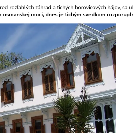
ed rozľahlých záhrad a tichých borovicových hájov, sa u
 osmanskej moci, dnes je tichým svedkom rozporuplne