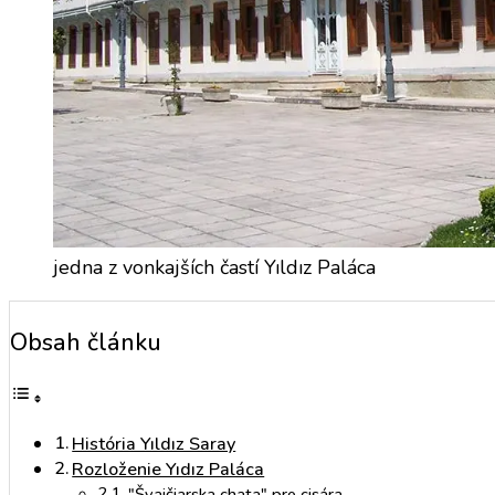
jedna z vonkajších častí Yıldız Paláca
Obsah článku
História Yıldız Saray
Rozloženie Yıdız Paláca
"Švajčiarska chata" pre cisára