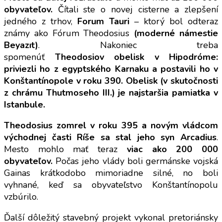
obyvateľov.
Čítali ste o novej cisterne a zlepšení
jedného z trhov,
Forum Tauri
– ktorý bol odteraz
známy ako Fórum Theodosius
(moderné námestie
Beyazıt)
. Nakoniec treba
spomenúť
Theodosiov
obelisk v Hipodróme:
priviezli ho z egyptského Karnaku a postavili ho v
Konštantínopole v roku 390. Obelisk (v skutočnosti
z chrámu Thutmoseho III.) je najstaršia pamiatka v
Istanbule.
Theodosius zomrel v roku 395 a novým vládcom
východnej časti Ríše sa stal jeho syn Arcadius
.
Mesto mohlo mať teraz
viac ako 200 000
obyvateľov.
Počas jeho vlády boli germánske vojská
Gainas krátkodobo mimoriadne silné, no boli
vyhnané, keď sa obyvateľstvo Konštantínopolu
vzbúrilo.
Ďalší dôležitý stavebný projekt vykonal pretoriánsky