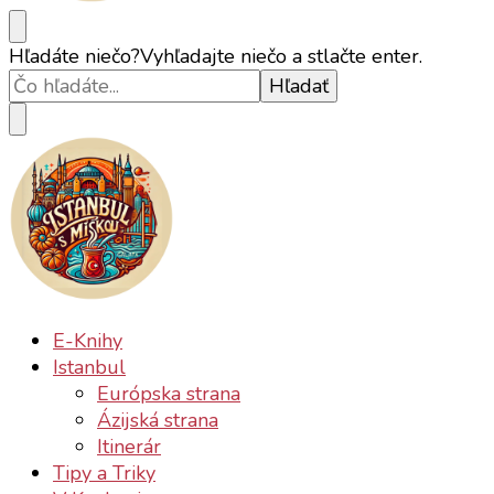
Istanbul s Miškou
Istanbul ako ho (ne)poznáte
Hľadáte niečo?
Vyhľadajte niečo a stlačte enter.
Istanbul s Miškou
Istanbul ako ho (ne)poznáte
E-Knihy
Istanbul
Európska strana
Ázijská strana
Itinerár
Tipy a Triky