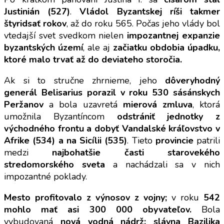
Justinián (527)
.
Vládol Byzantskej ríši takmer
štyridsať rokov
, až do roku 565. Počas jeho vlády bol
vtedajší svet svedkom nielen
impozantnej expanzie
byzantských území
, ale aj
začiatku obdobia úpadku,
ktoré malo trvať až do deviateho storočia.
Ak si to stručne zhrnieme, jeho
dôveryhodný
generál Belisarius porazil v roku 530 sásánskych
Peržanov
a bola uzavretá
mierová zmluva
, ktorá
umožnila Byzantíncom
odstrániť jednotky z
východného frontu a dobyť Vandalské kráľovstvo v
Afrike (534) a na Sicílii (535)
. Tieto
provincie
patrili
medzi
najbohatšie časti starovekého
stredomorského sveta
a nachádzali sa v nich
impozantné poklady.
Mesto profitovalo z výnosov z vojny;
v roku
542
mohlo mať asi 300 000 obyvateľov.
Bola
vybudovaná
nová vodná nádrž: slávna Bazilika