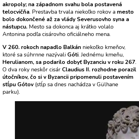
akropoly; na západnom svahu bola postavená
telocvičňa
. Prestavba trvala niekoľko rokov a
mesto
bolo dokončené až za vlády Severusovho syna a
nástupcu.
Mesto sa dokonca aj krátko volalo
Antonina podľa cisárovho oficiálneho mena.
V 260. rokoch napadlo Balkán
niekoľko kmeňov,
ktoré sa súhrnne nazývali
Góti
. Jednému kmeňu,
Herulianom, sa podarilo dobyť Byzanciu v roku 267
.
O dva roky neskôr cisár
Claudius II. rozhodne porazil
útočníkov, čo si v Byzancii pripomenuli postavením
stĺpu Gótov
(stĺp sa dnes nachádza v Gülhane
parku).