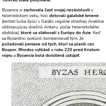
Turecku stále používané.
Byzancia si
zachovala časť svojej nezávislosti
v
helenistickom veku, hoci
dotovali galatské kmene
(keltskí ľudia žijúci v Galátii, regióne strednej Anatólie
obklopujúcej dnešnú Ankaru, počas helenistického
obdobia),
ktoré sa sťahovali z Európy do Ázie
. Keď
sa Byzantínci pokúsili kompenzovať tým, že
požadovali peniaze od tých, ktorí sa plavili cez
Bospor, Rhodos vyhlásil v roku 220 pred Kristom
vojnu
a
Byzancia bola donútená ustúpiť
.