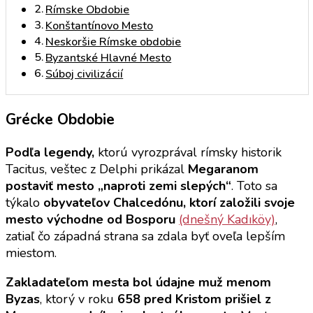
Rímske Obdobie
Konštantínovo Mesto
Neskoršie Rímske obdobie
Byzantské Hlavné Mesto
Súboj civilizácií
Grécke Obdobie
Podľa legendy,
ktorú vyrozprával rímsky historik
Tacitus, veštec z Delphi prikázal
Megaranom
postaviť mesto „naproti zemi slepých“
. Toto sa
týkalo
obyvateľov Chalcedónu, ktorí založili svoje
mesto východne od Bosporu
(dnešný Kadıköy)
,
zatiaľ čo západná strana sa zdala byť oveľa lepším
miestom.
Zakladateľom mesta bol údajne muž menom
Byzas
, ktorý v roku
658 pred Kristom prišiel z