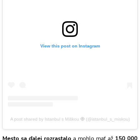
View this post on Instagram
A post shared by Istanbul s Miškou 🧿 (@istanbul_s_miskou)
Mesto sa ďalej rozrastalo
a mohlo mať až
150 000