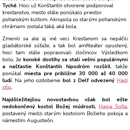
Tyché
. Hoci už Konštantín otvorene podporoval
kresťanstvo, mesto stále ponúkalo priestor
pohanským kultom. Akropola so starými pohanskými
chrámami zostala taká, aká bola.
Zmenili sa ale aj iné veci. Kresťanom sa nepáčili
gladiátorské súťaže, a tak bol amfiteáter opustený,
hoci tam stále popravovali zločincov. Výsledkom
bolo, že
konské dostihy sa stali veľmi populárnymi
a našťastie Konštantín hipodróm rozšíril
, takže
ponúkal
miesta pre približne 30 000 až 40 000
ľudí.
Na jeho ozdobenie
bol z Delf odvezený
Hadí
stĺp
.
Najdôležitejšou novostavbou však bol ešte
nedokončený kostol Božej múdrosti,
Hagia Sofia
,
postavený medzi starým kostolom Božieho pokoja a
námestím Augusteôn.