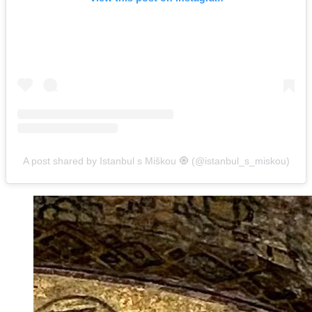
A post shared by Istanbul s Miškou 🧿 (@istanbul_s_miskou)