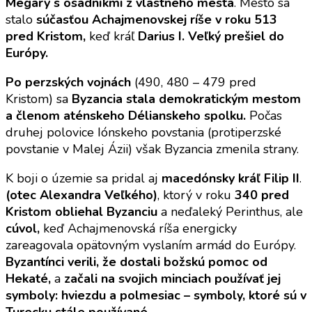
Megary s osadníkmi z vlastného mesta
. Mesto sa
stalo
súčasťou Achajmenovskej ríše v roku 513
pred Kristom,
keď kráľ
Darius I. Veľký prešiel do
Európy.
Po perzských vojnách
(490, 480 – 479 pred
Kristom) sa
Byzancia stala demokratickým mestom
a členom aténskeho Délianskeho spolku.
Počas
druhej polovice Iónskeho povstania (protiperzské
povstanie v Malej Ázii) však Byzancia zmenila strany.
K boji o územie sa pridal aj
macedónsky kráľ Filip II
.
(otec Alexandra Veľkého)
, ktorý v roku
340 pred
Kristom obliehal Byzanciu
a neďaleký Perinthus, ale
cúvol,
keď Achajmenovská ríša energicky
zareagovala opätovným vyslaním armád do Európy.
Byzantínci verili, že dostali božskú pomoc od
Hekaté,
a
začali na svojich minciach používať jej
symboly: hviezdu a polmesiac – symboly, ktoré sú v