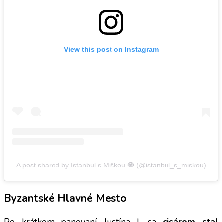
View this post on Instagram
A post shared by Istanbul s Miškou 🧿 (@istanbul_s_miskou)
Byzantské Hlavné Mesto
Po krátkom panovaní Justína I. sa
cisárom stal