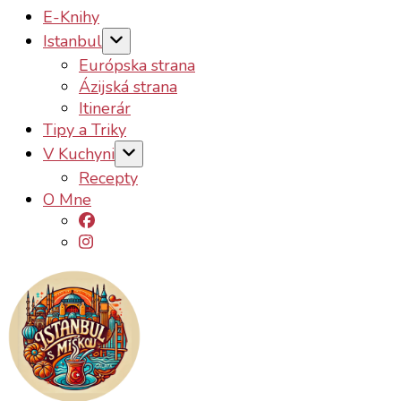
E-Knihy
Istanbul
Európska strana
Ázijská strana
Itinerár
Tipy a Triky
V Kuchyni
Recepty
O Mne