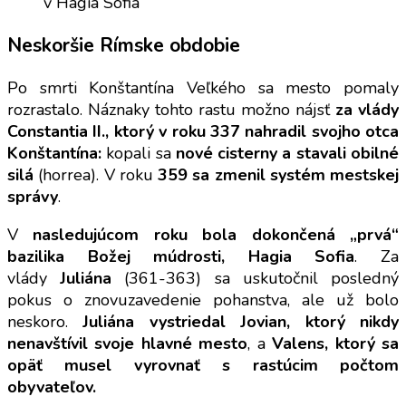
v Hagia Sofia
Neskoršie Rímske obdobie
Po smrti Konštantína Veľkého sa mesto pomaly
rozrastalo. Náznaky tohto rastu možno nájsť
za vlády
Constantia II., ktorý v roku 337 nahradil svojho otca
Konštantína:
kopali sa
nové cisterny a stavali obilné
silá
(horrea). V roku
359 sa zmenil systém mestskej
správy
.
V
nasledujúcom roku bola dokončená „prvá“
bazilika Božej múdrosti, Hagia Sofia
. Za
vlády
Juliána
(361-363) sa uskutočnil posledný
pokus o znovuzavedenie pohanstva, ale už bolo
neskoro.
Juliána vystriedal
Jovian, ktorý nikdy
nenavštívil svoje hlavné mesto
, a
Valens, ktorý sa
opäť musel vyrovnať s rastúcim počtom
obyvateľov.