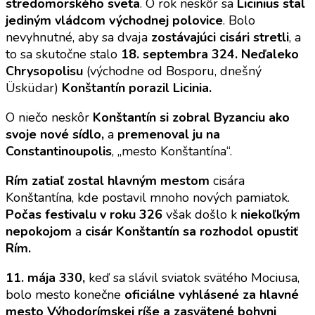
stredomorského sveta
. O rok neskôr sa
Licinius stal
jediným vládcom východnej polovice
. Bolo
nevyhnutné, aby sa dvaja
zostávajúci cisári stretli
, a
to sa skutočne stalo
18. septembra 324. Neďaleko
Chrysopolisu
(východne od Bosporu, dnešný
Üsküdar)
Konštantín porazil Licinia.
O niečo neskôr
Konštantín si zobral Byzanciu ako
svoje nové sídlo,
a
premenoval ju na
Constantinoupolis
, „mesto Konštantína“.
Rím zatiaľ zostal hlavným mestom
cisára
Konštantína, kde postavil mnoho nových pamiatok.
Počas festivalu v roku 326
však došlo k
niekoľkým
nepokojom
a
cisár Konštantín sa rozhodol opustiť
Rím.
11. mája 330,
keď sa slávil sviatok svätého Mociusa,
bolo mesto konečne
oficiálne vyhlásené za hlavné
mesto Výhodorímskej ríše a zasvätené bohyni