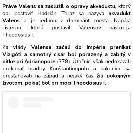
Práve Valens sa zaslúžil o opravy akvaduktu,
ktorý
dal postaviť Hadrián. Teraz sa nazýva
akvadukt
Valens
a je jednou z dominánt mesta. Napája
cisternu, ktorú postavil Valensov nástupca
Theodosius I.
Za vlády
Valensa začali do impéria prenikať
Vizigóti a samotný cisár bol porazený a zabitý v
bitke pri Adrianopole
(378). Útočníci však nedokázali
prekonať hradby Konštantínopolu a nakoniec sa
presťahovali na západ a nejaký čas
žili pokojným
životom, pokiaľ bol pri moci Theodosius I.