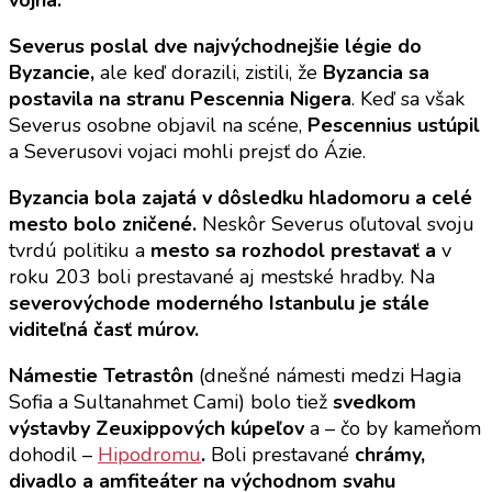
vojna.
Severus poslal dve najvýchodnejšie légie do
Byzancie,
ale keď dorazili, zistili, že
Byzancia sa
postavila na stranu Pescennia Nigera
. Keď sa však
Severus osobne objavil na scéne,
Pescennius ustúpil
a Severusovi vojaci mohli prejsť do Ázie.
Byzancia bola zajatá v dôsledku hladomoru a celé
mesto bolo zničené.
Neskôr Severus oľutoval svoju
tvrdú politiku a
mesto sa rozhodol prestavať a
v
roku 203 boli prestavané aj mestské hradby. Na
severovýchode moderného Istanbulu je stále
viditeľná časť múrov.
Námestie Tetrastôn
(dnešné námesti medzi Hagia
Sofia a Sultanahmet Cami) bolo tiež
svedkom
výstavby Zeuxippových kúpeľov
a – čo by kameňom
dohodil –
Hipodromu
.
Boli prestavané
chrámy,
divadlo a amfiteáter na východnom svahu