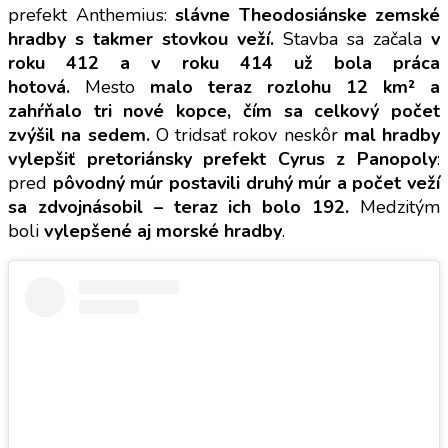
prefekt Anthemius:
slávne Theodosiánske zemské
hradby s takmer stovkou veží.
Stavba sa začala
v
roku 412 a v roku 414 už bola práca
hotová.
Mesto
malo teraz rozlohu 12 km² a
zahŕňalo tri nové kopce, čím sa celkový počet
zvýšil na sedem.
O tridsať rokov neskôr
mal hradby
vylepšiť pretoriánsky prefekt Cyrus z Panopoly
:
pred
pôvodný múr postavili druhý múr a počet veží
sa zdvojnásobil – teraz ich bolo 192.
Medzitým
boli
vylepšené aj morské hradby
.