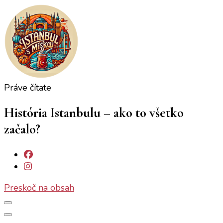
Práve čítate
Istanbul s Miškou
Istanbul ako ho (ne)poznáte
História Istanbulu – ako to všetko
začalo?
Preskoč na obsah