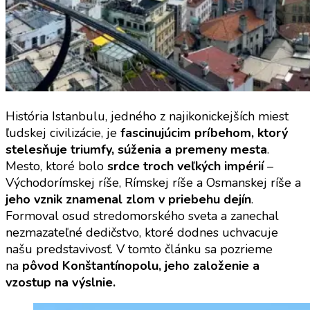
História Istanbulu, jedného z najikonickejších miest
ľudskej civilizácie, je
fascinujúcim príbehom, ktorý
stelesňuje triumfy, súženia a premeny mesta
.
Mesto, ktoré bolo
srdce troch veľkých impérií
–
Východorímskej ríše, Rímskej ríše a Osmanskej ríše a
jeho vznik znamenal zlom v priebehu dejín
.
Formoval osud stredomorského sveta a zanechal
nezmazateľné dedičstvo, ktoré dodnes uchvacuje
našu predstavivosť. V tomto článku sa pozrieme
na
pôvod Konštantínopolu, jeho založenie a
vzostup na výslnie.