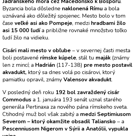
Jadranského mora cez Macedónsko k Bosporu
.
Byzancia bola dôsledne
naklonená Rímu
a bola
uznávaná ako dôležitý spojenec. Mesto bolo v tom
čase
veľké asi ako Pompeje
, medzi
hradbami žilo
asi 15 000 ľudí
a približne rovnaké množstvo toľko
ľudí žilo na vidieku.
Cisári mali mesto v obľube
– v severnej časti mesta
boli postavené
rímske kúpele
, stál tu
maják
(známy
len z mincí; a
Hadrián
(117-138)
pre mesto postavil
akvadukt,
ktorý sa dnes volá po cisárovi, ktorý
pamiatku opravil, známy
Valensov akvadukt
.
V posledný deň roku
192 bol zavraždený cisár
Commodus
a 1. januára 193 senát uznal starého
generála Pertinaxa za nového pána rímskeho sveta.
Ctihodný muž bol však zabitý a
medzi
Septimiusom
Severom – ktorý okamžite obsadil Taliansko
– a
Pescenniusom Nigerom v Sýrii a Anatólii, vypukla